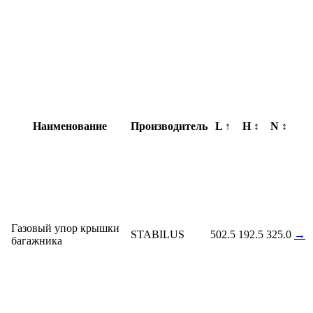
Наименование
Производитель
L
↑
H
↕️
N
↕️
Газовый упор крышки
STABILUS
502.5
192.5
325.0
→
багажника