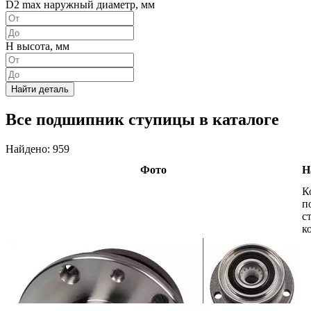
D2 max наружный диаметр, мм
H высота, мм
Найти деталь
Все подшипник ступицы в каталоге
Найдено: 959
Фото
Н
К
п
с
к