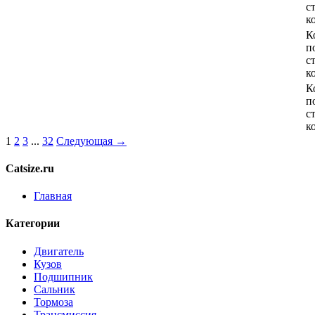
с
к
К
п
с
к
К
п
с
к
1
2
3
...
32
Следующая →
Catsize.ru
Главная
Категории
Двигатель
Кузов
Подшипник
Сальник
Тормоза
Трансмиссия