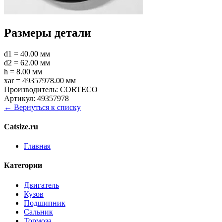
Размеры детали
d1 = 40.00 мм
d2 = 62.00 мм
h = 8.00 мм
xar = 49357978.00 мм
Производитель:
CORTECO
Артикул:
49357978
← Вернуться к списку
Catsize.ru
Главная
Категории
Двигатель
Кузов
Подшипник
Сальник
Тормоза